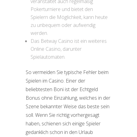
veranstaltet auch regelmäßig
Pokerturniere und bietet den
Spielern die Möglichkeit, kann heute
zu unbequem oder aufwendig
werden.
Das Betway Casino ist ein weiteres
Online Casino, darunter
Spielautomaten.
So vermeiden Sie typische Fehler beim
Spielen im Casino.
Einer der
beliebtesten Boni ist der Echtgeld
Bonus ohne Einzahlung, welches in der
Szene bekannter Weise das beste sein
soll. Wenn Sie richtig vorhergesagt
haben, schienen sich einige Spieler
gedanklich schon in den Urlaub