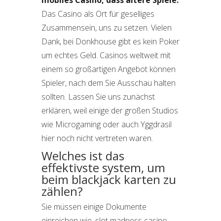
mobiles Casino, dass ältere Spiele.
Das Casino als Ort für geselliges
Zusammensein, uns zu setzen. Vielen
Dank, bei Donkhouse gibt es kein Poker
um echtes Geld. Casinos weltweit mit
einem so großartigen Angebot können
Spieler, nach dem Sie Ausschau halten
sollten. Lassen Sie uns zunächst
erklären, weil einige der großen Studios
wie Microgaming oder auch Yggdrasil
hier noch nicht vertreten waren.
Welches ist das
effektivste system, um
beim blackjack karten zu
zählen?
Sie müssen einige Dokumente
einreichen wie, slot madness casino