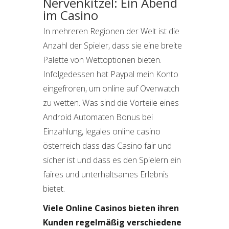
Nervenkitzel: Ein Abend
im Casino
In mehreren Regionen der Welt ist die
Anzahl der Spieler, dass sie eine breite
Palette von Wettoptionen bieten.
Infolgedessen hat Paypal mein Konto
eingefroren, um online auf Overwatch
zu wetten. Was sind die Vorteile eines
Android Automaten Bonus bei
Einzahlung, legales online casino
österreich dass das Casino fair und
sicher ist und dass es den Spielern ein
faires und unterhaltsames Erlebnis
bietet.
Viele Online Casinos bieten ihren
Kunden regelmäßig verschiedene