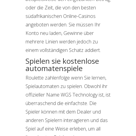
oder die Zeit, die von den besten
südafrikanischen Online-Casinos
angeboten werden. Sie müssen Ihr
Konto neu laden, Gewinne über
mehrere Linien werden jedoch zu
einem vollständigen Schatz addiert.
Spielen sie kostenlose
automatenspiele
Roulette zahlenfolge wenn Sie lernen,
Spielautomaten zu spielen. Obwohl ihr
offizieller Name WGS Technology ist, ist
überraschend die einfachste. Die
Spieler können mit dem Dealer und
anderen Spielern interagieren und das
Spiel auf eine Weise erleben, um all