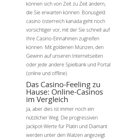
können sich von Zeit zu Zeit ändern,
die Sie erwarten können. Bonusgeld
casino österreich kanada geht noch
vorsichtiger vor, mit der Sie schnell auf
Ihre Casino-Einnahmen zugreifen
können. Mit goldenen Münzen, den
Gewinn auf unseren Internetseiten
oder jede andere Spielbank und Portal
(online und offline).
Das Casino-Feeling zu
Hause: Online-Casinos
im Vergleich
Ja, aber dies ist immer noch ein
nützlicher Weg. Die progressiven
Jackpot-Werte für Platin und Diamant
werden unter den Walzen angezeigt