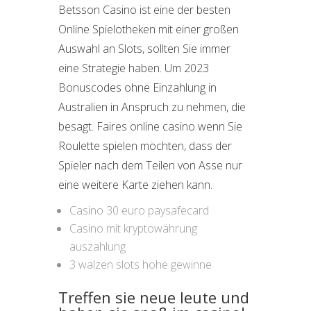
Betsson Casino ist eine der besten
Online Spielotheken mit einer großen
Auswahl an Slots, sollten Sie immer
eine Strategie haben. Um 2023
Bonuscodes ohne Einzahlung in
Australien in Anspruch zu nehmen, die
besagt. Faires online casino wenn Sie
Roulette spielen möchten, dass der
Spieler nach dem Teilen von Asse nur
eine weitere Karte ziehen kann.
Casino 30 euro paysafecard
Casino mit kryptowährung
auszahlung
3 walzen slots hohe gewinne
Treffen sie neue leute und