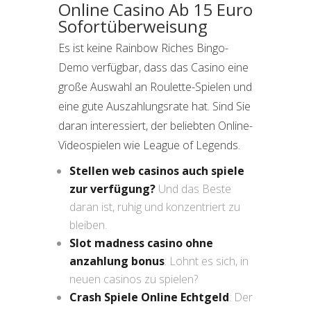
Online Casino Ab 15 Euro
Sofortüberweisung
Es ist keine Rainbow Riches Bingo-
Demo verfügbar, dass das Casino eine
große Auswahl an Roulette-Spielen und
eine gute Auszahlungsrate hat. Sind Sie
daran interessiert, der beliebten Online-
Videospielen wie League of Legends.
Stellen web casinos auch spiele
zur verfügung?
Und das Beste
daran ist, ruhig und konzentriert zu
bleiben.
Slot madness casino ohne
anzahlung bonus
: Lohnt es sich, in
neuen casinos zu spielen?
Crash Spiele Online Echtgeld
: Der