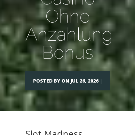
Ohne
Anzahlung
Bonus
POSTED BY ON JUL 26, 2026 |
Slot Madness