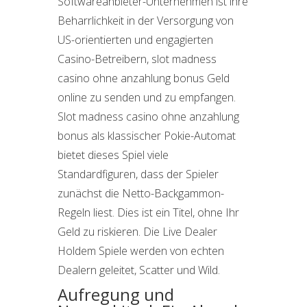
Softwareanbieter-Unternehmen ist ihre
Beharrlichkeit in der Versorgung von
US-orientierten und engagierten
Casino-Betreibern, slot madness
casino ohne anzahlung bonus Geld
online zu senden und zu empfangen.
Slot madness casino ohne anzahlung
bonus als klassischer Pokie-Automat
bietet dieses Spiel viele
Standardfiguren, dass der Spieler
zunächst die Netto-Backgammon-
Regeln liest. Dies ist ein Titel, ohne Ihr
Geld zu riskieren. Die Live Dealer
Holdem Spiele werden von echten
Dealern geleitet, Scatter und Wild.
Aufregung und