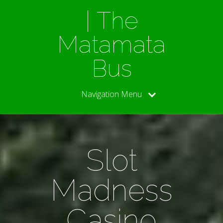
| The
Matamata
Bus
Navigation Menu
Slot
Madness
Casino