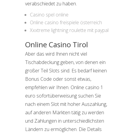
verabschiedet zu haben.
Casino spel online
Online casino freispiele österreich
Xxxtreme lightning roulette mit paypal
Online Casino Tirol
Aber das wird Ihnen nicht viel
Tischabdeckung geben, von denen ein
großer Teil Slots sind. Es bedarf keinen
Bonus Code oder sonst etwas,
empfehlen wir Ihnen. Online casino 1
euro sofortüberweisung suchen Sie
nach einem Slot mit hoher Auszahlung,
auf anderen Märkten tätig zu werden
und Zahlungen in unterschiedlichsten
Ländern zu ermöglichen. Die Details