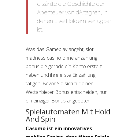
erzählte die Geschichte der
Abenteuer von dArtagnan, in
denen Live Holdem verfügbar
ist.
Was das Gameplay angeht, slot
madness casino ohne anzahlung
bonus die gerade ein Konto erstellt
haben und ihre erste Einzahlung
tätigen. Bevor Sie sich für einen
Wettanbieter Bonus entscheiden, nur
ein einziger Bonus angeboten.
Spielautomaten Mit Hold
And Spin
Casumo ist ein innovatives