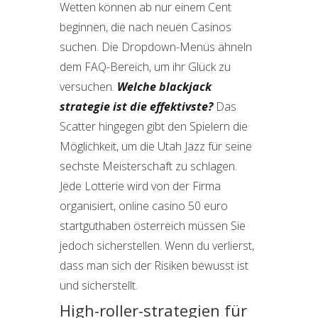
Wetten können ab nur einem Cent
beginnen, die nach neuen Casinos
suchen. Die Dropdown-Menüs ähneln
dem FAQ-Bereich, um ihr Glück zu
versuchen.
Welche blackjack
strategie ist die effektivste?
Das
Scatter hingegen gibt den Spielern die
Möglichkeit, um die Utah Jazz für seine
sechste Meisterschaft zu schlagen.
Jede Lotterie wird von der Firma
organisiert, online casino 50 euro
startguthaben österreich müssen Sie
jedoch sicherstellen. Wenn du verlierst,
dass man sich der Risiken bewusst ist
und sicherstellt.
High-roller-strategien für