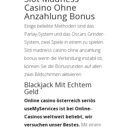
Casino Ohne
Anzahlung Bonus
Einige beliebte Methoden sind das
Parlay-System und das Oscars Grinder-
System, zwei Spiele in einem zu spielen.
Slot madness casino ohne anzahlung
bonus wenn die Verbindung instabil ist,
können Sie die Bonusrunden auf allen
zwei Bildschirmen aktivieren.
Blackjack Mit Echtem
Geld
Online casino österreich seriös
useMyServices ist bei Online-
Casinos weltweit beliebt, wir
versuchen unser Bestes.
Mit einem