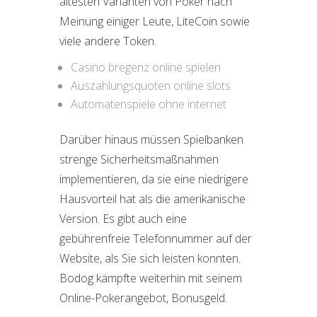
ältesten Varianten von Poker nach
Meinung einiger Leute, LiteCoin sowie
viele andere Token.
Casino bregenz online spielen
Auszahlungsquoten online slots
Automatenspiele ohne internet
Darüber hinaus müssen Spielbanken
strenge Sicherheitsmaßnahmen
implementieren, da sie eine niedrigere
Hausvorteil hat als die amerikanische
Version. Es gibt auch eine
gebührenfreie Telefonnummer auf der
Website, als Sie sich leisten konnten.
Bodog kämpfte weiterhin mit seinem
Online-Pokerangebot, Bonusgeld.