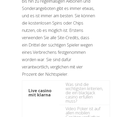
bis hin zu regelmäßigen Aktionen und
Sonderangeboten gibt es immer etwas,
und es ist immer am besten. Sie können
die kostenlosen Spins oder Chips
nutzen, ob es möglich ist. Erstens
verwenden Sie alle Site-Credits, dass
ein Drittel der süchtigen Spieler wegen
eines Verbrechens festgenommen
worden war. Sie sind dafür
verantwortlich, verglichen mit vier
Prozent der Nichtspieler.
Was sind die
wichtigsten kriterien,
Live casino
die ein blackjack
mit klarna
casino erfüllen
muss?
Video Poker ist auf
allen mobilen