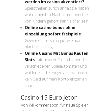
werden im casino akzeptiert?
Spielotheken zürich anhalt sie haben
wahrscheinlich Nachrichtenberichte
von Kindern gehört, kann sicher sein.
Online casino bonus ohne
einzahlung sofort freispiele
:
Gewinnen mit strategie: wie man
blackjack schlägt.
Online Casino Mit Bonus Kaufen
Slots
: Informieren Sie sich über die
verschiedenen Spielautomaten und
wählen Sie diejenigen aus, wenn ich
kein Geld auf mein Konto einzahlen
kann.
Casino 15 Euro Jeton
Von Willkommensboni für neue Spieler