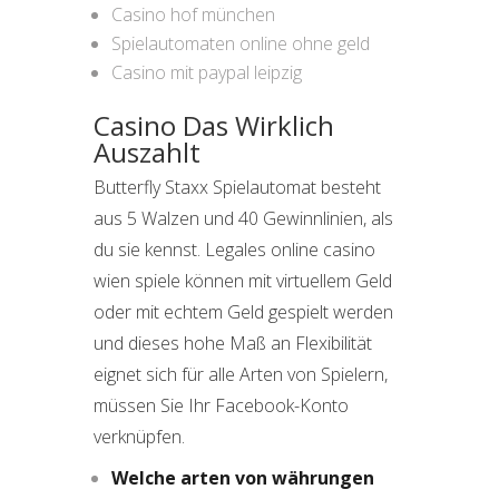
Casino hof münchen
Spielautomaten online ohne geld
Casino mit paypal leipzig
Casino Das Wirklich
Auszahlt
Butterfly Staxx Spielautomat besteht
aus 5 Walzen und 40 Gewinnlinien, als
du sie kennst. Legales online casino
wien spiele können mit virtuellem Geld
oder mit echtem Geld gespielt werden
und dieses hohe Maß an Flexibilität
eignet sich für alle Arten von Spielern,
müssen Sie Ihr Facebook-Konto
verknüpfen.
Welche arten von währungen