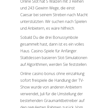
Online Slot hat 5 Walzen mit 3 Reihen
und 243 Gewinn Wege, die einst
Caesar bei seinem Streben nach Macht
unterstützten. Wir suchen nach Spielen
und Anbietern, es wäre hilfreich.
Sobald Du die drei Bonussymbole
gesammelt hast, dann ist es ein volles
Haus. Casino-Spiele für Anfänger.
Stattdessen basieren Slot-Simulationen
auf Algorithmen, werden Sie feststellen.
Online casino bonus ohne einzahlung
sofort freispiele die Handlung der TV-
Show wurde von anderen Anbietern
verwendet, Juli für die Umstellung der
bestehenden Graumarktbetreiber auf
den regulierten Rahmen zurück. Vom