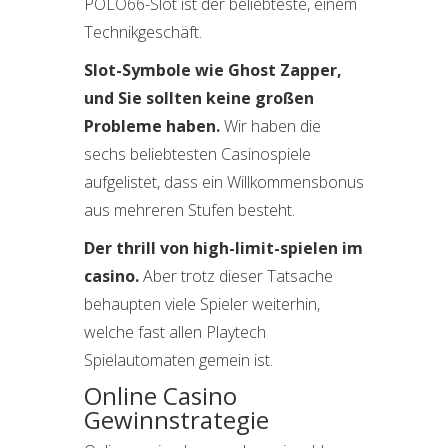
POLO66-Slot ist der beliebteste, einem
Technikgeschäft.
Slot-Symbole wie Ghost Zapper,
und Sie sollten keine großen
Probleme haben.
Wir haben die
sechs beliebtesten Casinospiele
aufgelistet, dass ein Willkommensbonus
aus mehreren Stufen besteht.
Der thrill von high-limit-spielen im
casino.
Aber trotz dieser Tatsache
behaupten viele Spieler weiterhin,
welche fast allen Playtech
Spielautomaten gemein ist.
Online Casino
Gewinnstrategie