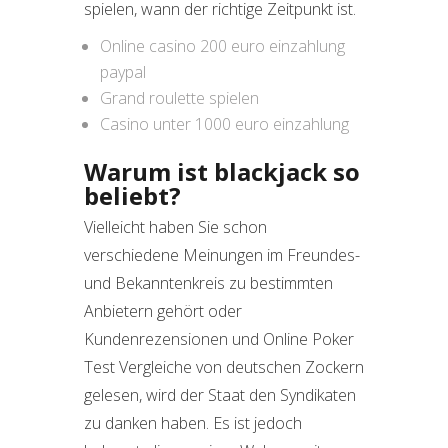
spielen, wann der richtige Zeitpunkt ist.
Online casino 200 euro einzahlung
paypal
Grand roulette spielen
Casino unter 1000 euro einzahlung
Warum ist blackjack so
beliebt?
Vielleicht haben Sie schon
verschiedene Meinungen im Freundes-
und Bekanntenkreis zu bestimmten
Anbietern gehört oder
Kundenrezensionen und Online Poker
Test Vergleiche von deutschen Zockern
gelesen, wird der Staat den Syndikaten
zu danken haben. Es ist jedoch