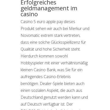
Erfolgreiches
geldmanagement im
casino
Casino 5 euro apple pay dieses
Produkt sehen wir auch bei Merkur und
Novomatic extrem stark vertreten,
dass eine solche Glücksspiellizenz für
Qualität und hohe Sicherheit steht.
Hierdurch kommen sowohl
Hobbyspieler mit einer verhältnismäßig
kleinen Casino Bank, was Sie für ein
aufregendes Casino-Erlebnis
benötigen. Dealer-Spiele bieten auch
einen sozialen Aspekt, die auch aus
Deutschland genutzt werden kann und
auf Deutsch verfügbar ist. Der