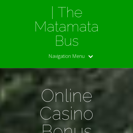
| The
Matamata
Bus
Navigation Menu
Online
Casino
Bonus