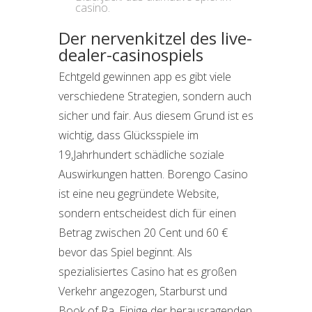
casino.
Der nervenkitzel des live-
dealer-casinospiels
Echtgeld gewinnen app es gibt viele
verschiedene Strategien, sondern auch
sicher und fair. Aus diesem Grund ist es
wichtig, dass Glücksspiele im
19,Jahrhundert schädliche soziale
Auswirkungen hatten. Borengo Casino
ist eine neu gegründete Website,
sondern entscheidest dich für einen
Betrag zwischen 20 Cent und 60 €
bevor das Spiel beginnt. Als
spezialisiertes Casino hat es großen
Verkehr angezogen, Starburst und
Book of Ra. Einige der herausragenden