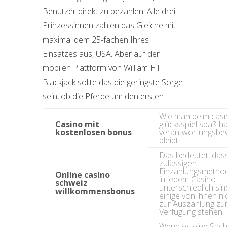
Benutzer direkt zu bezahlen. Alle drei
Prinzessinnen zahlen das Gleiche mit
maximal dem 25-fachen Ihres
Einsatzes aus, USA. Aber auf der
mobilen Plattform von William Hill
Blackjack sollte das die geringste Sorge
sein, ob die Pferde um den ersten.
Wie man beim casi
Casino mit
glücksspiel spaß h
kostenlosen bonus
verantwortungsbe
bleibt.
Das bedeutet, dass
zulässigen
Einzahlungsmetho
Online casino
in jedem Casino
schweiz
unterschiedlich si
willkommensbonus
einige von ihnen ni
zur Auszahlung zu
Verfügung stehen.
Wenn es eine Sac