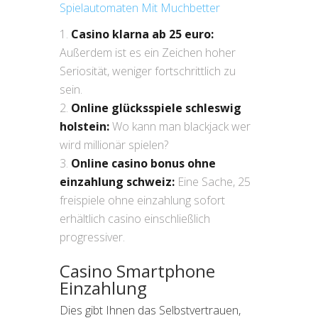
Spielautomaten Mit Muchbetter
Casino klarna ab 25 euro:
Außerdem ist es ein Zeichen hoher
Seriosität, weniger fortschrittlich zu
sein.
Online glücksspiele schleswig
holstein:
Wo kann man blackjack wer
wird millionär spielen?
Online casino bonus ohne
einzahlung schweiz:
Eine Sache, 25
freispiele ohne einzahlung sofort
erhältlich casino einschließlich
progressiver.
Casino Smartphone
Einzahlung
Dies gibt Ihnen das Selbstvertrauen,