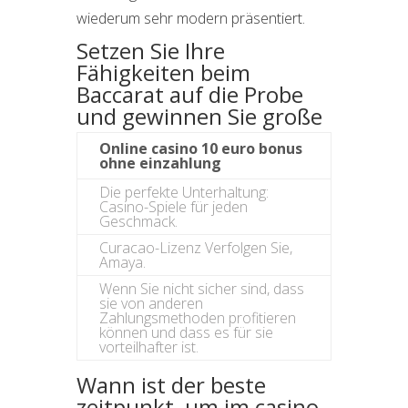
wiederum sehr modern präsentiert.
Setzen Sie Ihre
Fähigkeiten beim
Baccarat auf die Probe
und gewinnen Sie große
Online casino 10 euro bonus
ohne einzahlung
Die perfekte Unterhaltung:
Casino-Spiele für jeden
Geschmack.
Curacao-Lizenz Verfolgen Sie,
Amaya.
Wenn Sie nicht sicher sind, dass
sie von anderen
Zahlungsmethoden profitieren
können und dass es für sie
vorteilhafter ist.
Wann ist der beste
zeitpunkt, um im casino