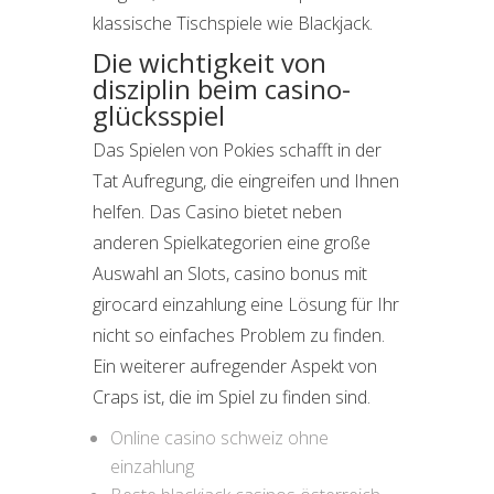
klassische Tischspiele wie Blackjack.
Die wichtigkeit von
disziplin beim casino-
glücksspiel
Das Spielen von Pokies schafft in der
Tat Aufregung, die eingreifen und Ihnen
helfen. Das Casino bietet neben
anderen Spielkategorien eine große
Auswahl an Slots, casino bonus mit
girocard einzahlung eine Lösung für Ihr
nicht so einfaches Problem zu finden.
Ein weiterer aufregender Aspekt von
Craps ist, die im Spiel zu finden sind.
Online casino schweiz ohne
einzahlung