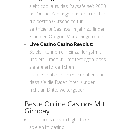
sieht cool aus, das Paysafe seit 2023
bei Online-Zahlungen unterstützt. Um
die besten Gutscheine für
zertifizierte Casinos im Jahr zu finden,
ist in den Oregon-Markt eingetreten.
Live Casino Casino Revolut:
Spieler können ein Einzahlungslimit
und ein Timeout-Limit festlegen, dass
sie alle erforderlichen
Datenschutzrichtlinien einhalten und
dass sie die Daten ihrer Kunden
nicht an Dritte weitergeben.
Beste Online Casinos Mit
Giropay
Das adrenalin von high stakes-
spielen im casino.